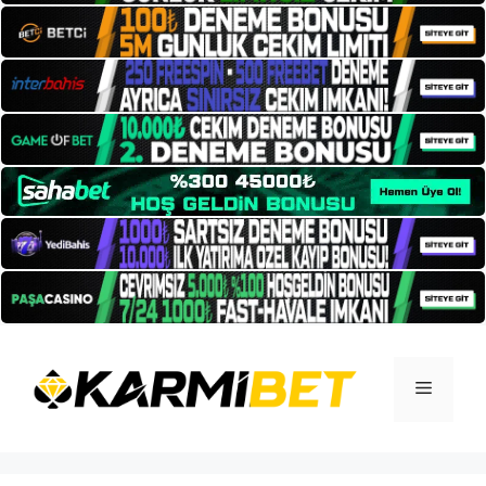
İçeriğe
atla
Menü