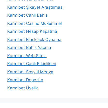
Karmibet Şikayet Araştırması
Karmibet Canlı Bahis
Karmibet Casino Mükemmel
Karmibet Hesap Kapatma
Karmibet Blackjack Oynama
Karmibet Bahis Yapma
Karmibet Web Sitesi
Karmibet Canlı Etkinlikleri
Karmibet Sosyal Medya
Karmibet Depozito
Karmibet Üyelik