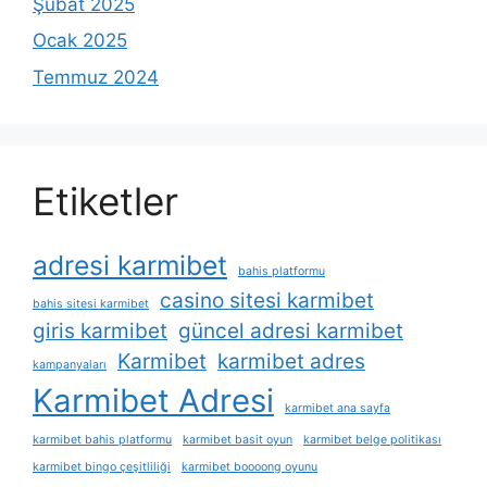
Şubat 2025
Ocak 2025
Temmuz 2024
Etiketler
adresi karmibet
bahis platformu
casino sitesi karmibet
bahis sitesi karmibet
giris karmibet
güncel adresi karmibet
Karmibet
karmibet adres
kampanyaları
Karmibet Adresi
karmibet ana sayfa
karmibet bahis platformu
karmibet basit oyun
karmibet belge politikası
karmibet bingo çeşitliliği
karmibet boooong oyunu