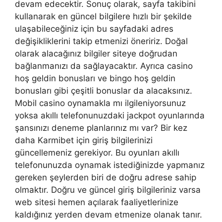
devam edecektir. Sonuç olarak, sayfa takibini
kullanarak en güncel bilgilere hızlı bir şekilde
ulaşabileceğiniz için bu sayfadaki adres
değişikliklerini takip etmenizi öneririz. Doğal
olarak alacağınız bilgiler siteye doğrudan
bağlanmanızı da sağlayacaktır. Ayrıca casino
hoş geldin bonusları ve bingo hoş geldin
bonusları gibi çeşitli bonuslar da alacaksınız.
Mobil casino oynamakla mı ilgileniyorsunuz
yoksa akıllı telefonunuzdaki jackpot oyunlarında
şansınızı deneme planlarınız mı var? Bir kez
daha Karmibet için giriş bilgilerinizi
güncellemeniz gerekiyor. Bu oyunları akıllı
telefonunuzda oynamak istediğinizde yapmanız
gereken şeylerden biri de doğru adrese sahip
olmaktır. Doğru ve güncel giriş bilgileriniz varsa
web sitesi hemen açılarak faaliyetlerinize
kaldığınız yerden devam etmenize olanak tanır.