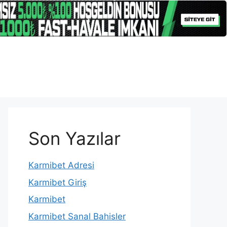
Son Yazılar
Karmibet Adresi
Karmibet Giriş
Karmibet
Karmibet Sanal Bahisler