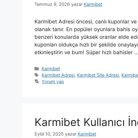
Temmuz 9, 2026
yazar
Karmibet
Karmibet Adresi öncesi, canlı kuponlar ve
olanak tanır. En popüler oyunlara bahis oyn
benzeri konularda yüksek oranlar elde ede
kuponları oldukça hızlı bir şekilde onayla
etkinleştirin ve bum! Süper hızlı bahisler 
Kategoriler
Karmibet
Etiketler
Karmibet Adresi
,
Karmibet Site Adresi
,
Karmibe
Yorum yap
Karmibet Kullanıcı İ
Eylül 10, 2025
yazar
Karmibet