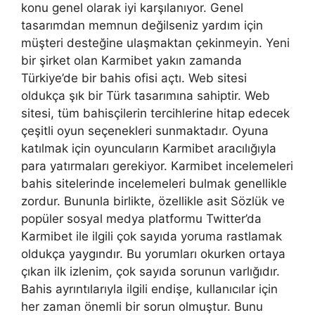
konu genel olarak iyi karşılanıyor. Genel
tasarımdan memnun değilseniz yardım için
müşteri desteğine ulaşmaktan çekinmeyin. Yeni
bir şirket olan Karmibet yakın zamanda
Türkiye’de bir bahis ofisi açtı. Web sitesi
oldukça şık bir Türk tasarımına sahiptir. Web
sitesi, tüm bahisçilerin tercihlerine hitap edecek
çeşitli oyun seçenekleri sunmaktadır. Oyuna
katılmak için oyuncuların Karmibet aracılığıyla
para yatırmaları gerekiyor. Karmibet incelemeleri
bahis sitelerinde incelemeleri bulmak genellikle
zordur. Bununla birlikte, özellikle asit Sözlük ve
popüler sosyal medya platformu Twitter’da
Karmibet ile ilgili çok sayıda yoruma rastlamak
oldukça yaygındır. Bu yorumları okurken ortaya
çıkan ilk izlenim, çok sayıda sorunun varlığıdır.
Bahis ayrıntılarıyla ilgili endişe, kullanıcılar için
her zaman önemli bir sorun olmuştur. Bunu