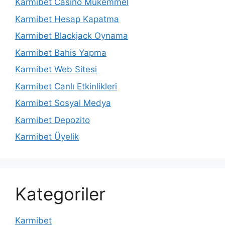
Karmibet Casino Mükemmel
Karmibet Hesap Kapatma
Karmibet Blackjack Oynama
Karmibet Bahis Yapma
Karmibet Web Sitesi
Karmibet Canlı Etkinlikleri
Karmibet Sosyal Medya
Karmibet Depozito
Karmibet Üyelik
Kategoriler
Karmibet