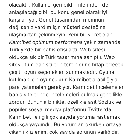
olacaktır. Kullanıcı geri bildirimlerinden de
anlaşılacağı gibi, bu konu genel olarak iyi
karşılanıyor. Genel tasarımdan memnun
değilseniz yardım için müşteri desteğine
ulaşmaktan çekinmeyin. Yeni bir şirket olan
Karmibet optimum performans
yakın zamanda
Türkiye’de bir bahis ofisi açtı. Web sitesi
oldukça şık bir Türk tasarımına sahiptir. Web
sitesi, tüm bahisçilerin tercihlerine hitap edecek
çeşitli oyun seçenekleri sunmaktadır. Oyuna
katılmak için oyuncuların Karmibet aracılığıyla
para yatırmaları gerekiyor. Karmibet incelemeleri
bahis sitelerinde incelemeleri bulmak genellikle
zordur. Bununla birlikte, özellikle asit Sözlük ve
popüler sosyal medya platformu Twitter’da
Karmibet ile ilgili çok sayıda yoruma rastlamak
oldukça yaygındır. Bu yorumları okurken ortaya
çıkan ilk izlenim, çok sayıda sorunun varlığıdır.