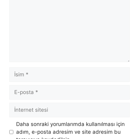
İsim
E-
posta
İnternet
sitesi
Daha sonraki yorumlarımda kullanılması için
adım, e-posta adresim ve site adresim bu