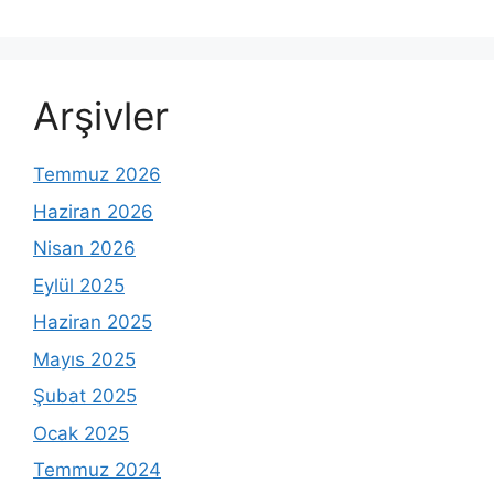
Arşivler
Temmuz 2026
Haziran 2026
Nisan 2026
Eylül 2025
Haziran 2025
Mayıs 2025
Şubat 2025
Ocak 2025
Temmuz 2024