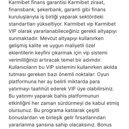
Karmibet finans garantisi Karmibet ziraat,
finansbank, şekerbank, garanti gibi finans
kuruluşlarıyla iş birliği yaparak sektördeki
standartları yükseltiyor. Karmibet vip Karmibet
VIP olarak yararlanabileceğiniz gerekli altyapıyı
sunmaktadır. Mevcut altyapıyı kullanırken
gelişmiş kalite ve uygun maliyetli özel
eklentilerin keyfini çıkarmak için vip sistemi
verimliliğinizi artıracak temel bir adımdır.
Kullanıcıların bu VIP sistemini kullanırken akılda
tutması gereken bazı önemli noktalar: Oyun
platformuna her ay belirli miktarda para
yatırmayı taahhüt ederek VIP üye olabilirsiniz.
Bu yatırımı yaparak bahis platformunun
etkinliğini her zaman sürdürmeyi de kabul etmiş
olursunuz. Bu programa katılarak çeşitli
bonuslardan ve birleşik gelir fırsatlarından
yararlanma şansına sahip olacaksınız. Bonus