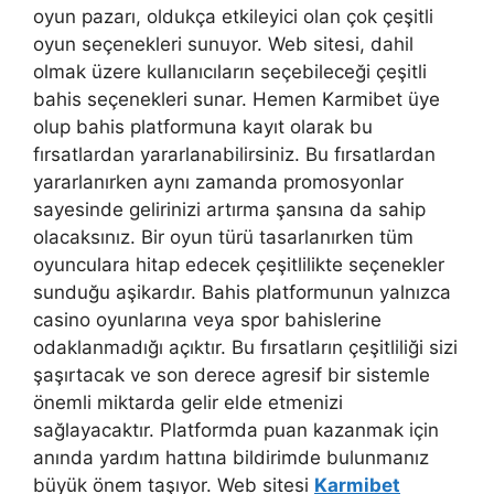
oyun pazarı, oldukça etkileyici olan çok çeşitli
oyun seçenekleri sunuyor. Web sitesi, dahil
olmak üzere kullanıcıların seçebileceği çeşitli
bahis seçenekleri sunar. Hemen Karmibet üye
olup bahis platformuna kayıt olarak bu
fırsatlardan yararlanabilirsiniz. Bu fırsatlardan
yararlanırken aynı zamanda promosyonlar
sayesinde gelirinizi artırma şansına da sahip
olacaksınız. Bir oyun türü tasarlanırken tüm
oyunculara hitap edecek çeşitlilikte seçenekler
sunduğu aşikardır. Bahis platformunun yalnızca
casino oyunlarına veya spor bahislerine
odaklanmadığı açıktır. Bu fırsatların çeşitliliği sizi
şaşırtacak ve son derece agresif bir sistemle
önemli miktarda gelir elde etmenizi
sağlayacaktır. Platformda puan kazanmak için
anında yardım hattına bildirimde bulunmanız
büyük önem taşıyor. Web sitesi
Karmibet