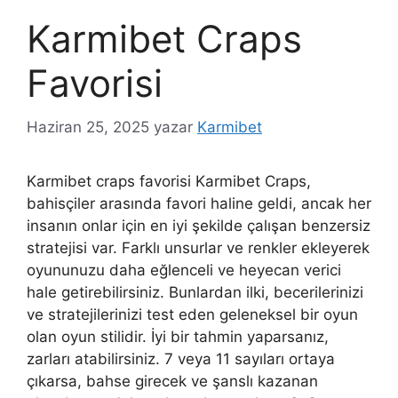
Karmibet Craps
Favorisi
Haziran 25, 2025
yazar
Karmibet
Karmibet craps favorisi Karmibet Craps,
bahisçiler arasında favori haline geldi, ancak her
insanın onlar için en iyi şekilde çalışan benzersiz
stratejisi var. Farklı unsurlar ve renkler ekleyerek
oyununuzu daha eğlenceli ve heyecan verici
hale getirebilirsiniz. Bunlardan ilki, becerilerinizi
ve stratejilerinizi test eden geleneksel bir oyun
olan oyun stilidir. İyi bir tahmin yaparsanız,
zarları atabilirsiniz. 7 veya 11 sayıları ortaya
çıkarsa, bahse girecek ve şanslı kazanan