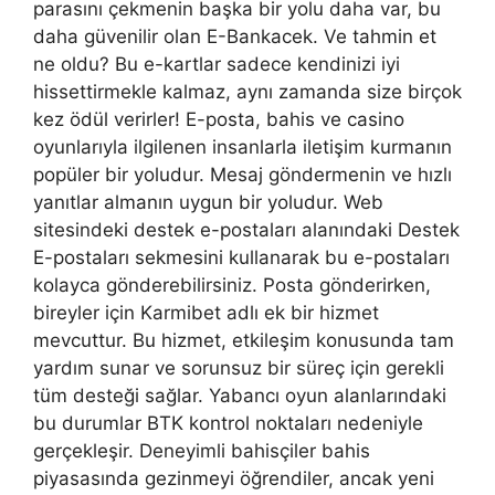
parasını çekmenin başka bir yolu daha var, bu
daha güvenilir olan E-Bankacek. Ve tahmin et
ne oldu? Bu e-kartlar sadece kendinizi iyi
hissettirmekle kalmaz, aynı zamanda size birçok
kez ödül verirler! E-posta, bahis ve casino
oyunlarıyla ilgilenen insanlarla iletişim kurmanın
popüler bir yoludur. Mesaj göndermenin ve hızlı
yanıtlar almanın uygun bir yoludur. Web
sitesindeki destek e-postaları alanındaki Destek
E-postaları sekmesini kullanarak bu e-postaları
kolayca gönderebilirsiniz. Posta gönderirken,
bireyler için Karmibet adlı ek bir hizmet
mevcuttur. Bu hizmet, etkileşim konusunda tam
yardım sunar ve sorunsuz bir süreç için gerekli
tüm desteği sağlar. Yabancı oyun alanlarındaki
bu durumlar BTK kontrol noktaları nedeniyle
gerçekleşir. Deneyimli bahisçiler bahis
piyasasında gezinmeyi öğrendiler, ancak yeni