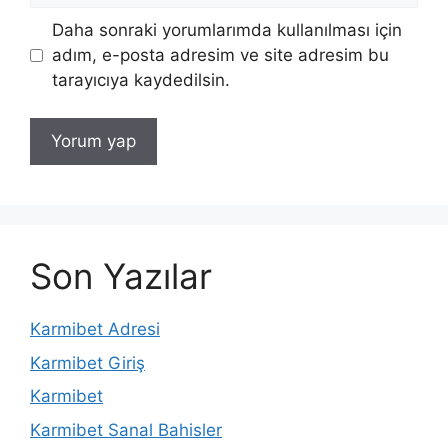
Daha sonraki yorumlarımda kullanılması için
adım, e-posta adresim ve site adresim bu
tarayıcıya kaydedilsin.
Son Yazılar
Karmibet Adresi
Karmibet Giriş
Karmibet
Karmibet Sanal Bahisler