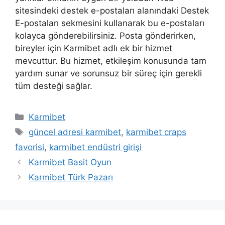
sitesindeki destek e-postaları alanındaki Destek
E-postaları sekmesini kullanarak bu e-postaları
kolayca gönderebilirsiniz. Posta gönderirken,
bireyler için Karmibet adlı ek bir hizmet
mevcuttur. Bu hizmet, etkileşim konusunda tam
yardım sunar ve sorunsuz bir süreç için gerekli
tüm desteği sağlar.
Kategoriler
Karmibet
Etiketler
güncel adresi karmibet
,
karmibet craps
favorisi
,
karmibet endüstri girişi
Karmibet Basit Oyun
Karmibet Türk Pazarı