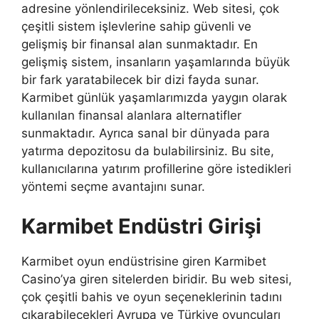
adresine yönlendirileceksiniz. Web sitesi, çok
çeşitli sistem işlevlerine sahip güvenli ve
gelişmiş bir finansal alan sunmaktadır. En
gelişmiş sistem, insanların yaşamlarında büyük
bir fark yaratabilecek bir dizi fayda sunar.
Karmibet günlük yaşamlarımızda yaygın olarak
kullanılan finansal alanlara alternatifler
sunmaktadır. Ayrıca sanal bir dünyada para
yatırma depozitosu da bulabilirsiniz. Bu site,
kullanıcılarına yatırım profillerine göre istedikleri
yöntemi seçme avantajını sunar.
Karmibet Endüstri Girişi
Karmibet oyun endüstrisine giren Karmibet
Casino’ya giren sitelerden biridir. Bu web sitesi,
çok çeşitli bahis ve oyun seçeneklerinin tadını
çıkarabilecekleri Avrupa ve Türkiye oyuncuları