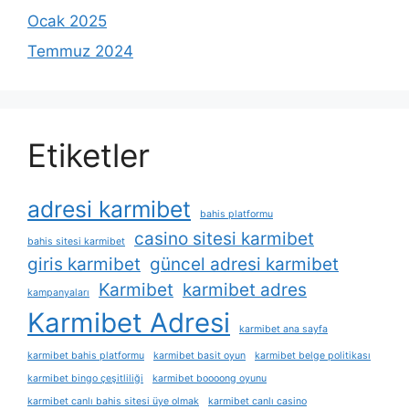
Ocak 2025
Temmuz 2024
Etiketler
adresi karmibet
bahis platformu
casino sitesi karmibet
bahis sitesi karmibet
giris karmibet
güncel adresi karmibet
Karmibet
karmibet adres
kampanyaları
Karmibet Adresi
karmibet ana sayfa
karmibet bahis platformu
karmibet basit oyun
karmibet belge politikası
karmibet bingo çeşitliliği
karmibet boooong oyunu
karmibet canlı bahis sitesi üye olmak
karmibet canlı casino