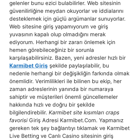
gelenler bunu ezici bulabilirler. Web sitesinin
güvenilirliğine meydan okuyorlar ve iddialarını
desteklemek için güçlü argümanlar sunuyorlar.
Web sitesine giriş yapamıyorum ve giriş
yuvasının kapalı olup olmadığını merak
ediyorum. Herhangi bir zararı önlemek için
hemen görebileceğiniz bir sorunla
karşılaşabilirsiniz. Bazen, yeni adresler hızlı bir
Karmibet Giriş
şekilde paylaşılabilir, bu
nedenle herhangi bir değişikliğin farkında olmak
önemlidir. Verimlilikleri ile bilinen bu ekip, her
zaman adreslerinin yanında bir numaraya
sahiptir ve müşterileri önemli güncellemeler
hakkında hızlı ve doğru bir şekilde
bilgilendirebilir.
Karmibet site kısımları craps
favorisi
Giriş Adresi Karmibet.Com. Yapmanız
gereken tek şey bağlantıyı tıklamak ve Karmibet
Live Betting ve Canlı Casino sitesinin giriş