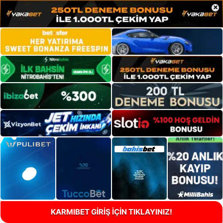
×
KARMIBET GİRİŞ İÇİN TIKLAYINIZ!