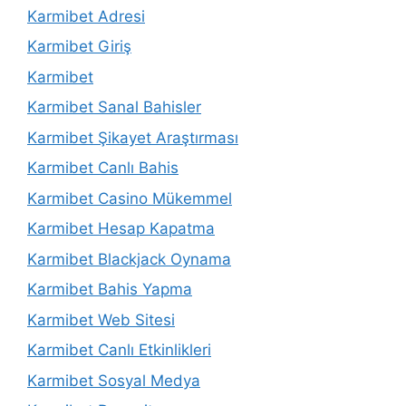
Karmibet Adresi
Karmibet Giriş
Karmibet
Karmibet Sanal Bahisler
Karmibet Şikayet Araştırması
Karmibet Canlı Bahis
Karmibet Casino Mükemmel
Karmibet Hesap Kapatma
Karmibet Blackjack Oynama
Karmibet Bahis Yapma
Karmibet Web Sitesi
Karmibet Canlı Etkinlikleri
Karmibet Sosyal Medya