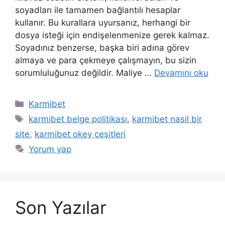
soyadları ile tamamen bağlantılı hesaplar
kullanır. Bu kurallara uyursanız, herhangi bir
dosya isteği için endişelenmenize gerek kalmaz.
Soyadınız benzerse, başka biri adına görev
almaya ve para çekmeye çalışmayın, bu sizin
sorumluluğunuz değildir. Maliye …
Devamını oku
Kategoriler
Karmibet
Etiketler
karmibet belge politikası
,
karmibet nasil bir
site
,
karmibet okey çeşitleri
Yorum yap
Son Yazılar