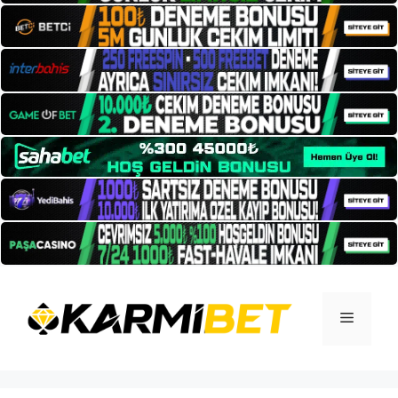
İçeriğe
atla
Menü