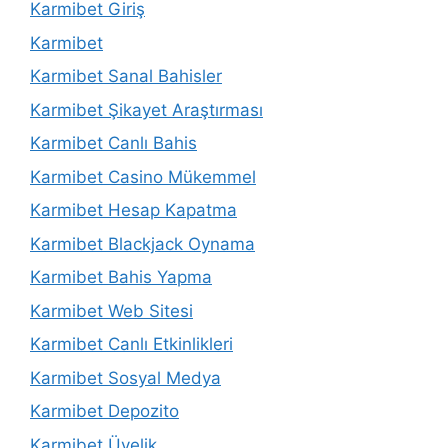
Karmibet Giriş
Karmibet
Karmibet Sanal Bahisler
Karmibet Şikayet Araştırması
Karmibet Canlı Bahis
Karmibet Casino Mükemmel
Karmibet Hesap Kapatma
Karmibet Blackjack Oynama
Karmibet Bahis Yapma
Karmibet Web Sitesi
Karmibet Canlı Etkinlikleri
Karmibet Sosyal Medya
Karmibet Depozito
Karmibet Üyelik