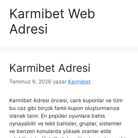
Karmibet Web
Adresi
Karmibet Adresi
Temmuz 9, 2026
yazar
Karmibet
Karmibet Adresi öncesi, canlı kuponlar ve tüm
bu caz gibi birçok farklı kupon oluşturmanıza
olanak tanır. En popüler oyunlara bahis
oynayabilir ve tekli bahisler, gruplar, sistemler
ve benzeri konularda yüksek oranlar elde