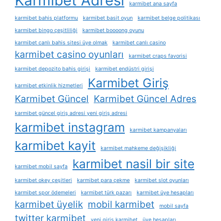
Karmibet Adresi
karmibet ana sayfa
karmibet bahis platformu
karmibet basit oyun
karmibet belge politikası
karmibet bingo çeşitliliği
karmibet boooong oyunu
karmibet canlı bahis sitesi üye olmak
karmibet canlı casino
karmibet casino oyunları
karmibet craps favorisi
karmibet depozito bahis girişi
karmibet endüstri girişi
Karmibet Giriş
karmibet etkinlik hizmetleri
Karmibet Güncel
Karmibet Güncel Adres
karmibet güncel giriş adresi yeni giriş adresi
karmibet instagram
karmibet kampanyaları
karmibet kayit
karmibet mahkeme değişikliği
karmibet nasil bir site
karmibet mobil sayfa
karmibet okey çeşitleri
karmibet para çekme
karmibet slot oyunları
karmibet spor ödemeleri
karmibet türk pazarı
karmibet üye hesapları
karmibet üyelik
mobil karmibet
mobil sayfa
twitter karmibet
yeni giris karmibet
üye hesapları