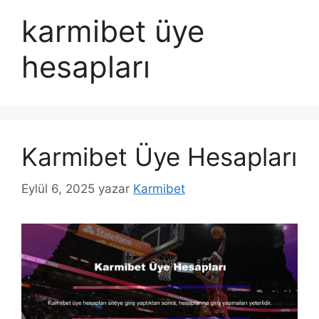
karmibet üye
hesapları
Karmibet Üye Hesapları
Eylül 6, 2025
yazar
Karmibet