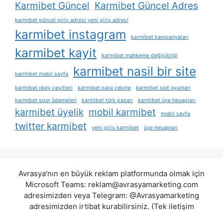
Karmibet Güncel
Karmibet Güncel Adres
karmibet güncel giriş adresi yeni giriş adresi
karmibet instagram
karmibet kampanyaları
karmibet kayit
karmibet mahkeme değişikliği
karmibet nasil bir site
karmibet mobil sayfa
karmibet okey çeşitleri
karmibet para çekme
karmibet slot oyunları
karmibet spor ödemeleri
karmibet türk pazarı
karmibet üye hesapları
karmibet üyelik
mobil karmibet
mobil sayfa
twitter karmibet
yeni giris karmibet
üye hesapları
Avrasya'nın en büyük reklam platformunda olmak için
Microsoft Teams:
reklam@avrasyamarketing.com
adresimizden veya Telegram: @Avrasyamarketing
adresimizden irtibat kurabilirsiniz. (Tek iletişim
adreslerimiz teams / telegram ve mail adresimizdir.