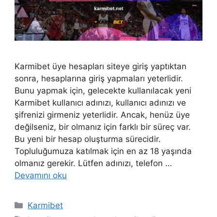
Karmibet üye hesapları siteye giriş yaptıktan
sonra, hesaplarına giriş yapmaları yeterlidir.
Bunu yapmak için, gelecekte kullanılacak yeni
Karmibet kullanıcı adınızı, kullanıcı adınızı ve
şifrenizi girmeniz yeterlidir. Ancak, henüz üye
değilseniz, bir olmanız için farklı bir süreç var.
Bu yeni bir hesap oluşturma sürecidir.
Topluluğumuza katılmak için en az 18 yaşında
olmanız gerekir. Lütfen adınızı, telefon …
Devamını oku
Kategoriler
Karmibet