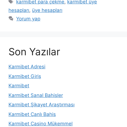
Etiketler
karmibet para çekme
,
karmibet üye
hesapları
,
üye hesapları
Yorum yap
Son Yazılar
Karmibet Adresi
Karmibet Giriş
Karmibet
Karmibet Sanal Bahisler
Karmibet Şikayet Araştırması
Karmibet Canlı Bahis
Karmibet Casino Mükemmel