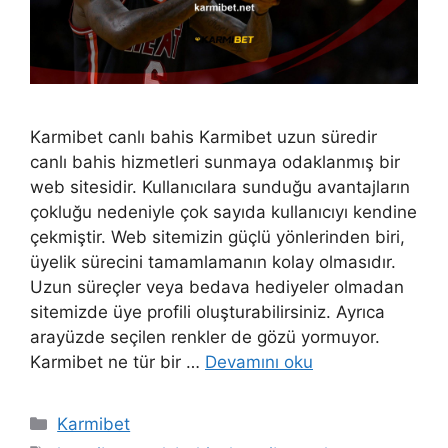
Karmibet canlı bahis Karmibet uzun süredir
canlı bahis hizmetleri sunmaya odaklanmış bir
web sitesidir. Kullanıcılara sunduğu avantajların
çokluğu nedeniyle çok sayıda kullanıcıyı kendine
çekmiştir. Web sitemizin güçlü yönlerinden biri,
üyelik sürecini tamamlamanın kolay olmasıdır.
Uzun süreçler veya bedava hediyeler olmadan
sitemizde üye profili oluşturabilirsiniz. Ayrıca
arayüzde seçilen renkler de gözü yormuyor.
Karmibet ne tür bir …
Devamını oku
Kategoriler
Karmibet