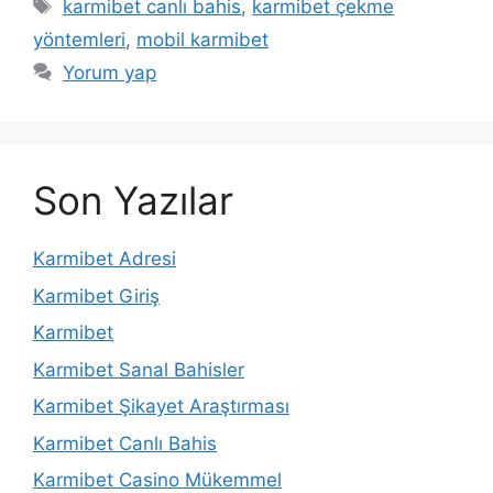
Etiketler
karmibet canlı bahis
,
karmibet çekme
yöntemleri
,
mobil karmibet
Yorum yap
Son Yazılar
Karmibet Adresi
Karmibet Giriş
Karmibet
Karmibet Sanal Bahisler
Karmibet Şikayet Araştırması
Karmibet Canlı Bahis
Karmibet Casino Mükemmel