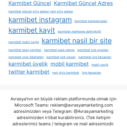
Karmibet Güncel
Karmibet Güncel Adres
karmibet güncel giriş adresi yeni giriş adresi
karmibet instagram
karmibet kampanyaları
karmibet kayit
karmibet mahkeme değişikliği
karmibet nasil bir site
karmibet mobil sayfa
karmibet okey çeşitleri
karmibet para çekme
karmibet slot oyunları
karmibet spor ödemeleri
karmibet türk pazarı
karmibet üye hesapları
karmibet üyelik
mobil karmibet
mobil sayfa
twitter karmibet
yeni giris karmibet
üye hesapları
Avrasya'nın en büyük reklam platformunda olmak için
Microsoft Teams:
reklam@avrasyamarketing.com
adresimizden veya Telegram: @Avrasyamarketing
adresimizden irtibat kurabilirsiniz. (Tek iletişim
adreslerimiz teams / telegram ve mail adresimizdir.